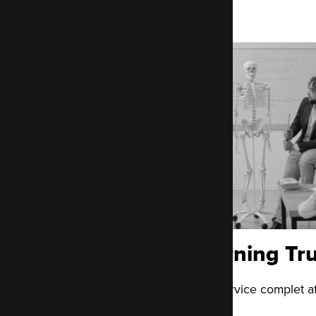
Hackney Learning Tru
Fournir à Hackney un service complet af
impact social positif.