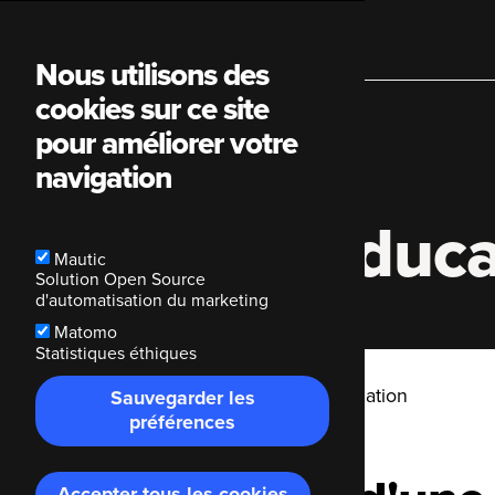
Main
Nous utilisons des
cookies sur ce site
navigation
pour améliorer votre
navigation
Hackney Educa
Mautic
Solution Open Source
d'automatisation du marketing
Matomo
Statistiques éthiques
Breadcrumb
Accueil
Hackney Education
Sauvegarder les
préférences
Accepter tous les cookies
Retirer