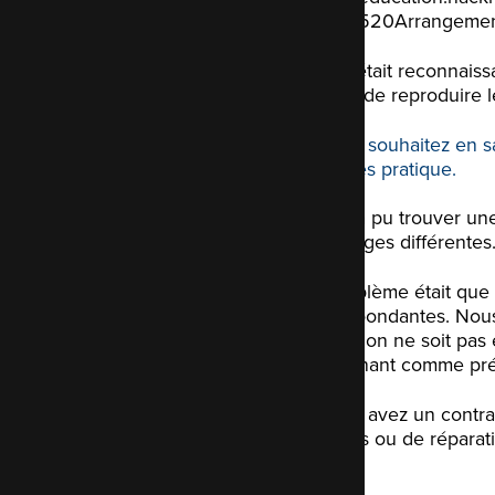
ons%2520Arrangeme
David était reconnaiss
permis de reproduire 
Si vous souhaitez en s
FAQ très pratique.
David a pu trouver une 
trois pages différentes
Le problème était que 
correspondantes. Nous
correction ne soit pas
maintenant comme pré
Si vous avez un contra
mineurs ou de réparati