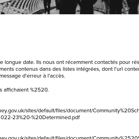
 de longue date. Ils nous ont récemment contactés pour r
ents contenus dans des listes intégrées, dont l'url cont
message d'erreur à l'accès.
ls affichaient %2520.
kney.gov.uk/sites/default/files/document/Community%20
022-23%20-%20Determined.pdf
ckney.gov.uk/sites/default/files/document/Community%25