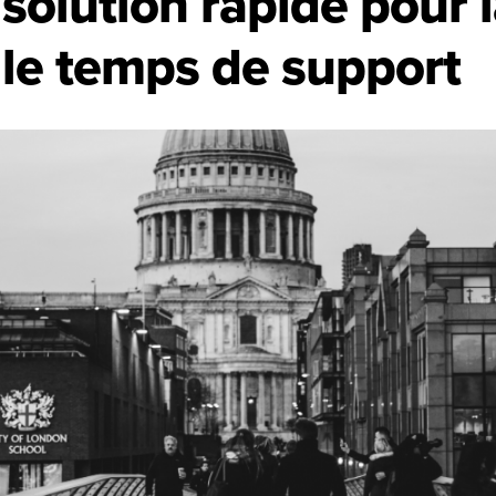
solution rapide pour 
 le temps de support