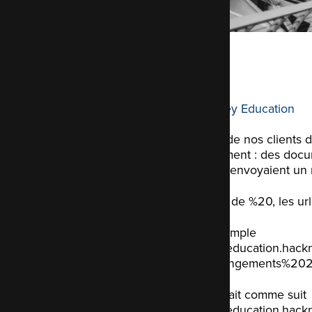
Hackney Education
est un de nos clients
rapidement : des docum
(%20), renvoyaient un 
Au lieu de %20, les ur
Par exemple
https://education.hac
20Arrangements%202
S'affichait comme suit
https://education.ha