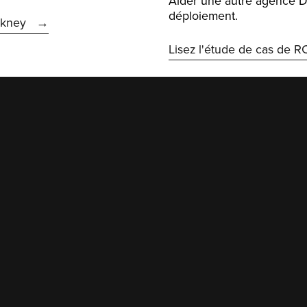
Aider une autre agence D
déploiement.
ckney
Lisez l'étude de cas de 