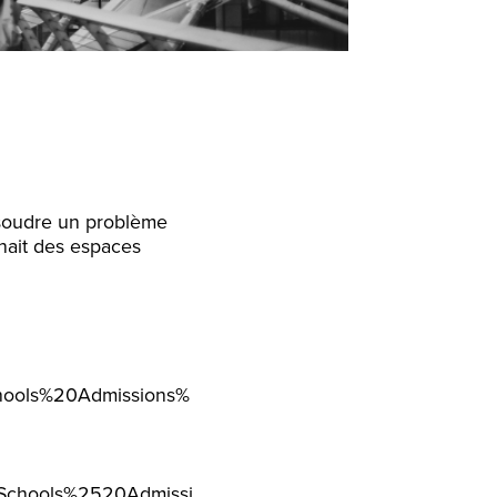
ésoudre un problème
enait des espaces
Schools%20Admissions%
20Schools%2520Admissi