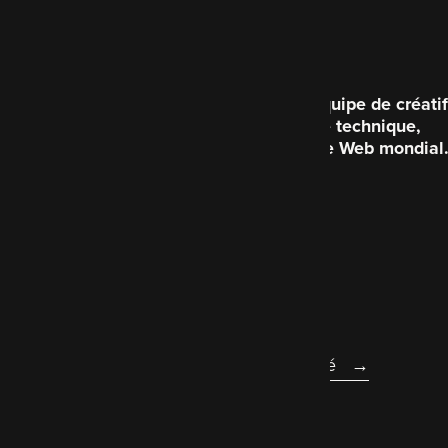
Code Enigma est une équipe de créatif
brillante du point de vue technique,
consacrée à améliorer le Web mondial
Qui sommes-nous
Légal
Déclaration d'accessibilité