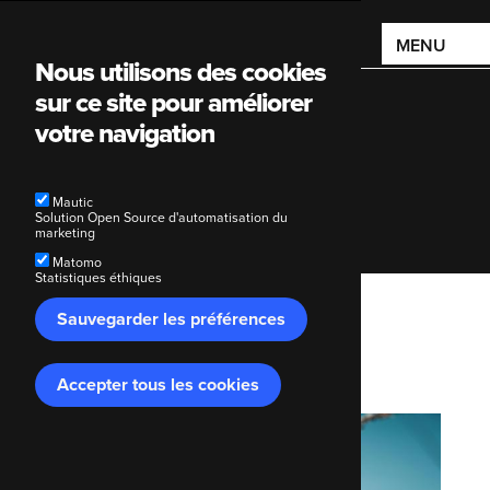
Main
MENU
Nous utilisons des cookies
navigation
sur ce site pour améliorer
votre navigation
Mautic
Nos clients
Solution Open Source d'automatisation du
marketing
Matomo
Statistiques éthiques
Breadcrumb
Sauvegarder les préférences
Code Enigma
Nos clients
Accepter tous les cookies
Retirer
Case Studies
le
consentement