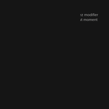
Lisez notre politique de confidentialité.
Le marketing est facultatif et vous pouvez modifier
vos préférences de communication à tout moment
en nous contactant.
Cochez pour en savoir plus
Envoyer le message