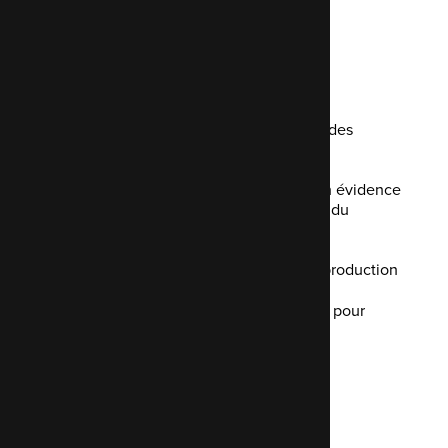
Les revues de code sont
efficaces:
Réduction de la dette technique
Amélioration des compétences et des
connaissances internes
Éviter les problèmes en mettant en évidence
les problèmes potentiels au début du
processus
Résoudre les problèmes avant la production
Économiser du temps et des coûts pour
résoudre ces problèmes plus tard
Why are code reviews