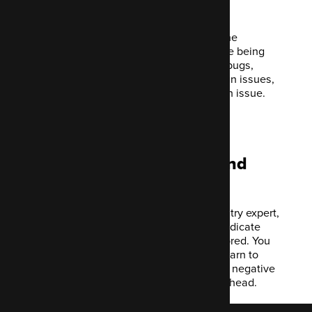
important?
The main outcome of a code review is the
proactive prevention of problematic code being
pushed into production. You can locate bugs,
capture missed edge cases or any design issues,
and avoid anti-patterns before they’re an issue.
Enhance internal skills and
knowledge
When your code is reviewed by an industry expert,
your developers learn. Your team can dedicate
time to new methods previously unexplored. You
can complete more rigorous tests and learn to
write readable code. Spend less time on negative
consequences and more time thinking ahead.