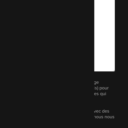
Nous aimerions vous envoyer un message
électronique (pas plus d'une fois par mois) pour
vous informer d'autres produits et services qui
pourraient vous intéresser.
Vos données ne seront pas partagées avec des
tiers, elles ne seront jamais vendues et nous nous
engageons à en assurer la sécurité.