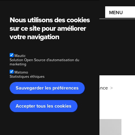
Main
MENU
Nous utilisons des cookies
navigation
sur ce site pour améliorer
votre navigation
Mautic
Revue de code
Solution Open Source d'automatisation du
marketing
Matomo
Statistiques éthiques
Breadcrumb
Sauvegarder les préférences
Code Enigma
Nos services
Assistance
Revue de code
Accepter tous les cookies
Retirer
le
consentement