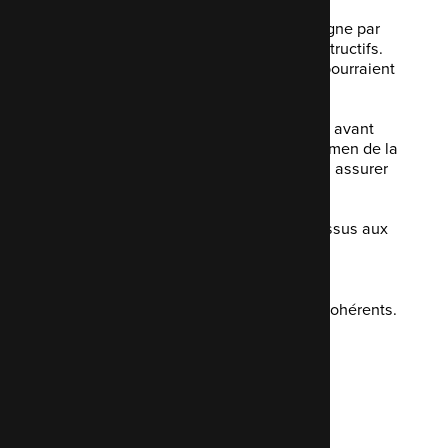
Nos développeurs vérifient votre code ligne par
ligne et vous donnent des conseils constructifs.
Évitez les bogues et les problèmes qui pourraient
survenir plus tard en production.
Nous pouvons vérifier la qualité du code avant
l'approbation finale. Ou effectuer un examen de la
sécurité. Nous pouvons également nous assurer
que le CMS peut gérer le trafic prévu.
Nous prenons tout en compte, du processus aux
problèmes potentiels en passant par la
maintenabilité du code.
Nos commentaires sont constructifs et cohérents.