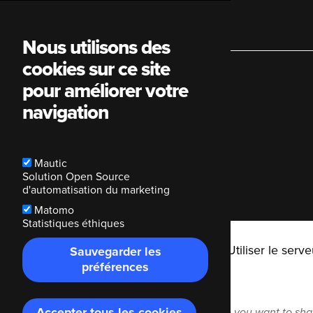
Main
Nous utilisons des
cookies sur ce site
navigation
pour améliorer votre
navigation
Share in
Mautic
Solution Open Source
d'automatisation du marketing
Matomo
Statistiques éthiques
Breadcrumb
Code Enigma
Blog
Utiliser le serv
Sauvegarder les
préférences
Accepter tous les cookies
Retirer
In which Mastodon instance you want to sha