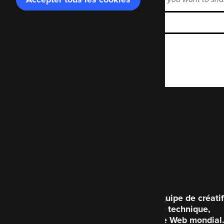
le
consentement
Enter the Mastodon instance name.
Code Enigma est une équipe de créatif
brillante du point de vue technique,
consacrée à améliorer le Web mondial