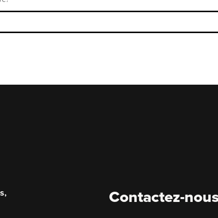
s,
Contactez-nou
.