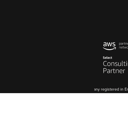
Code Enigma Limited is a company registered in
5 St John's Lane, London, EC1M 4BH
VAT Registration: GB 998 2127 74
Bien que notre agence est Européenne, nous som
Code Enigma SAS est une entreprise enregistré e