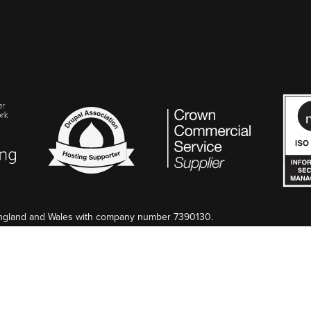
 England and Wales with company number 7390130.
mes aussi basés au Royaume-Uni. Selon préférence, nous pouvons fact
n France au Greffe de Nîmes, SIREN 845 340 264.