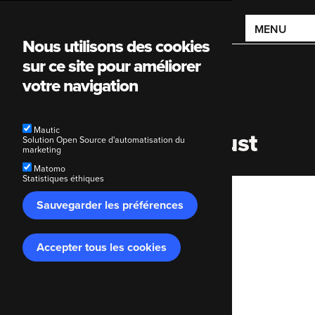
Main
MENU
Nous utilisons des cookies
navigation
sur ce site pour améliorer
votre navigation
Mautic
Hackney Learning Trust
Solution Open Source d'automatisation du
marketing
Matomo
Statistiques éthiques
Breadcrumb
Sauvegarder les préférences
Code Enigma
Nos clients
Hackney Learning Trust
Accepter tous les cookies
Retirer
le
consentement
Fournir un service