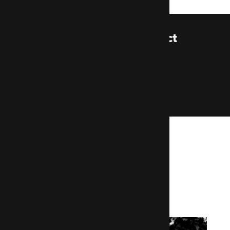
Let's start our project
together
Contact us
More case studies