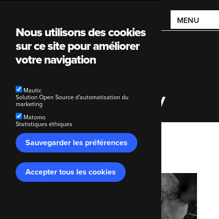
Main
MENU
Nous utilisons des cookies
navigation
sur ce site pour améliorer
votre navigation
Mautic
Royal Mencap Society
Solution Open Source d'automatisation du
marketing
Matomo
Statistiques éthiques
Breadcrumb
Sauvegarder les préférences
Accueil
Royal Mencap Society
Accepter tous les cookies
Retirer
le
consentement