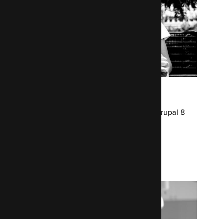
WRAP
Building a sustainability charity a new Drupal 8
website
Read the WRAP case study