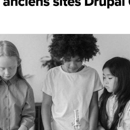
 anciens sites Drupal