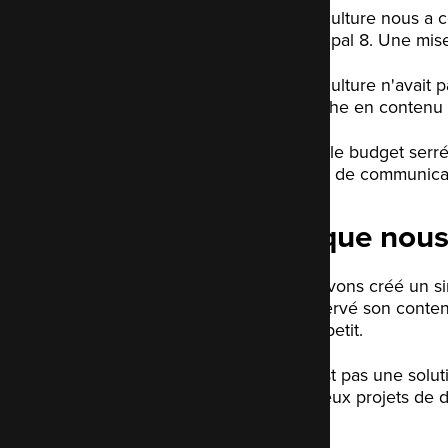
Permaculture nous a c
6 à Drupal 8. Une mise
Permaculture n'avait p
web riche en contenu 
Malgré le budget serr
matière de communicat
Ce que nous 
Nous avons créé un sim
a conservé son contenu
petit à petit.
Ce n'est pas une solut
nombreux projets de dé