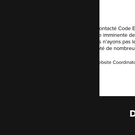
Nous avons contacté Code Eni
face à l'arrivée imminente de 
Bien que nous n'ayons pas l
contenu et doté de nombreuse
Nicola Bell
-
Website Coordinat
D