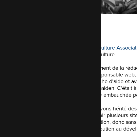
Permaculture Associat
permaculture.
Au moment de la rédact
leur responsable web,
recherche d'aide et av
Chris Maiden. C'était à
par être embauchée p
Nous avons hérité des 
maintenir plusieurs si
association, donc sans
et un soutien au déve