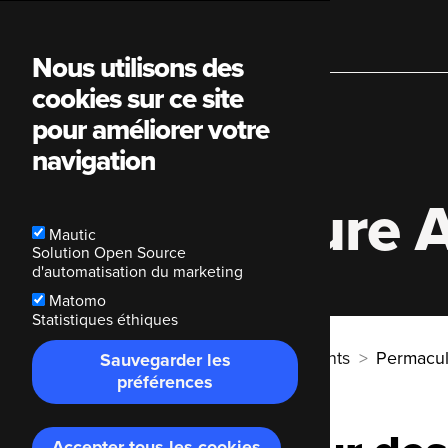
Main
Nous utilisons des
cookies sur ce site
navigation
pour améliorer votre
navigation
Permaculture A
Mautic
Solution Open Source
d'automatisation du marketing
Matomo
Statistiques éthiques
Breadcrumb
Code Enigma
Nos clients
Permacul
Sauvegarder les
préférences
Accepter tous les cookies
Retirer