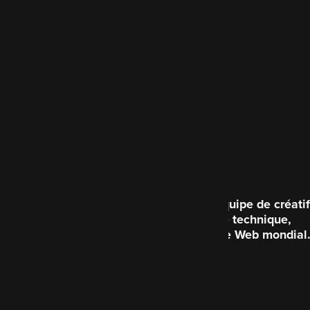
Code Enigma est une équipe de créatif
brillante du point de vue technique,
consacrée à améliorer le Web mondial
Qui sommes-nous