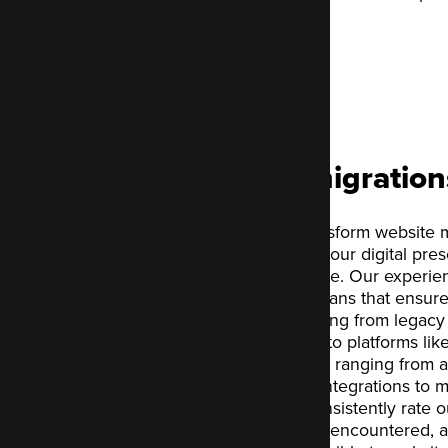
3 mois gratuits
Website migration
At Code Enigma, we transform website mi
opportunity to enhance your digital pre
disruptive technical hurdle. Our experi
complete, step-by-step plans that ensure
Whether you are upgrading from legacy 
multiple sites, or moving to platforms l
utilise flexible techniques ranging from
transfers to custom API integrations to
requirements. Clients consistently rate o
painful migration they've encountered, 