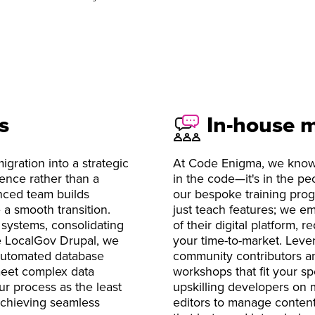
s
In-house m
gration into a strategic
At Code Enigma, we know t
sence rather than a
in the code—it's in the pe
enced team builds
our bespoke training pro
 a smooth transition.
just teach features; we e
systems, consolidating
of their digital platform,
ike LocalGov Drupal, we
your time-to-market. Leve
 automated database
community contributors an
 meet complex data
workshops that fit your sp
ur process as the least
upskilling developers on 
achieving seamless
editors to manage content