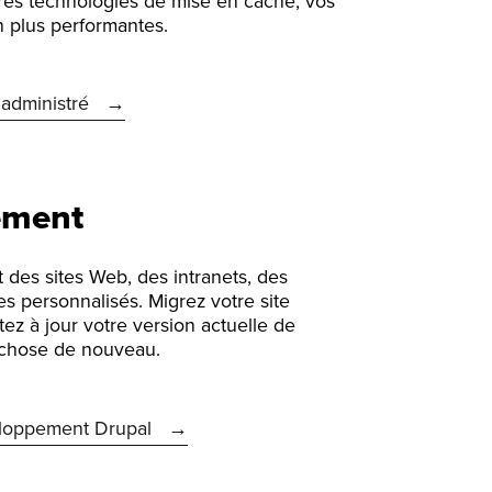
ères technologies de mise en cache, vos
n plus performantes.
 administré
ement
 des sites Web, des intranets, des
s personnalisés. Migrez votre site
ez à jour votre version actuelle de
 chose de nouveau.
eloppement Drupal