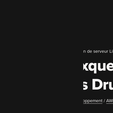
Développement Drupal primé et gestion de serveur L
Experts auxque
spécialistes Dr
Migration et mise à jour Drupal
/
Développement
/
AW