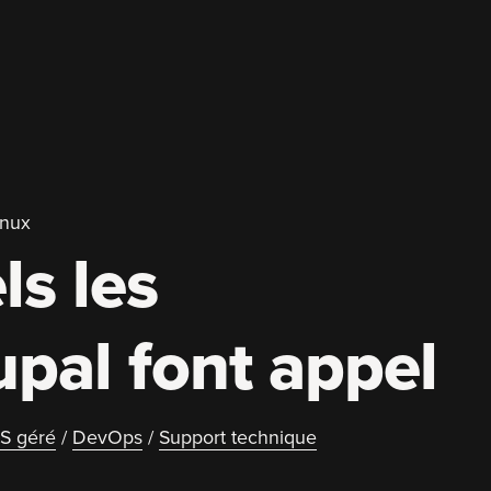
inux
ls les
upal font appel
S géré
/
DevOps
/
Support technique