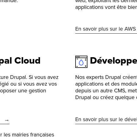
demande.
web, exploitant les derni
applications vont être bie
En savoir plus sur le AWS
pal Cloud
Développ
ture Drupal. Si vous avez
Nos experts Drupal créent
gié ou si vous avez vos
applications et des module
roposer une gestion
depuis un autre CMS, mett
Drupal ou créez quelque
En savoir plus sur le dév
r les mairies françaises