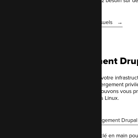
réaliser ce dont vous avez besoin sur 
Plus sur nos forfaits mensuels
Hébergement Dru
Nous pouvons optimiser votre infrastruc
un environnement d'hébergement privilé
propres serveurs, nous pouvons vous p
complète de vos serveurs Linux.
En savoir plus sur l'hébergement Drupal
LocalGov Drupal, le site clé en main pou