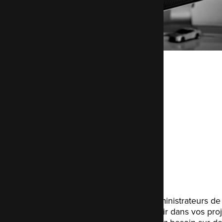
Services
Support
Nos développeurs et administrateurs d
conseiller et vous soutenir dans vos proj