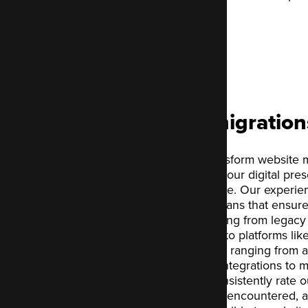
3 mois gratuits
Website migration
At Code Enigma, we transform website mi
opportunity to enhance your digital pre
disruptive technical hurdle. Our experi
complete, step-by-step plans that ensure
Whether you are upgrading from legacy 
multiple sites, or moving to platforms l
utilise flexible techniques ranging from
transfers to custom API integrations to
requirements. Clients consistently rate o
painful migration they've encountered, 