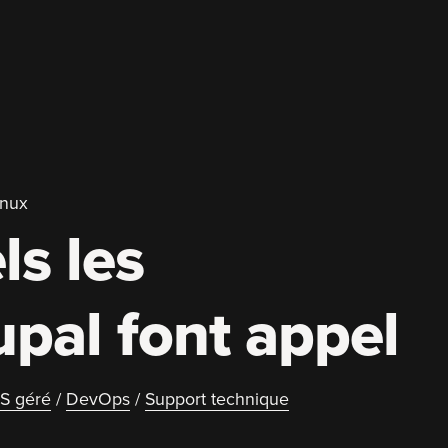
inux
ls les
upal font appel
S géré
/
DevOps
/
Support technique