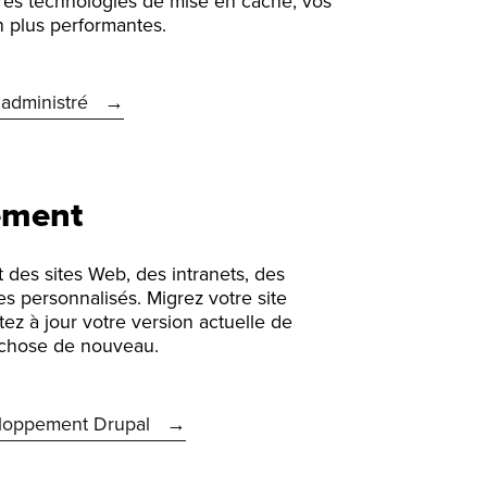
ères technologies de mise en cache, vos
n plus performantes.
 administré
ement
 des sites Web, des intranets, des
s personnalisés. Migrez votre site
ez à jour votre version actuelle de
 chose de nouveau.
eloppement Drupal