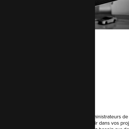
Services
Support
Nos développeurs et administrateurs d
conseiller et vous soutenir dans vos proj