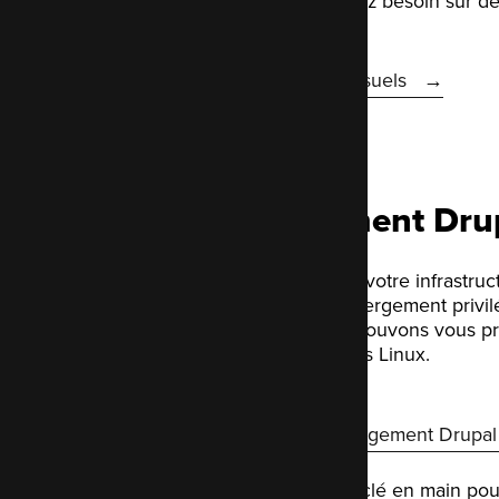
réaliser ce dont vous avez besoin sur 
Plus sur nos forfaits mensuels
Hébergement Dru
Nous pouvons optimiser votre infrastruc
un environnement d'hébergement privilé
propres serveurs, nous pouvons vous p
complète de vos serveurs Linux.
En savoir plus sur l'hébergement Drupal
LocalGov Drupal, le site clé en main pou