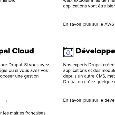
demande.
web, exploitant les derni
applications vont être bie
En savoir plus sur le AWS
pal Cloud
Développ
ture Drupal. Si vous avez
Nos experts Drupal créent
gié ou si vous avez vos
applications et des module
roposer une gestion
depuis un autre CMS, mett
Drupal ou créez quelque
En savoir plus sur le dév
r les mairies françaises