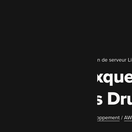
Développement Drupal primé et gestion de serveur L
Experts auxque
spécialistes Dr
Migration et mise à jour Drupal
/
Développement
/
AW