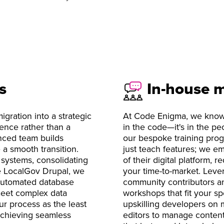
s
In-house m
gration into a strategic
At Code Enigma, we know t
sence rather than a
in the code—it's in the pe
enced team builds
our bespoke training pro
 a smooth transition.
just teach features; we e
systems, consolidating
of their digital platform,
ike LocalGov Drupal, we
your time-to-market. Leve
 automated database
community contributors an
 meet complex data
workshops that fit your sp
ur process as the least
upskilling developers on 
achieving seamless
editors to manage content