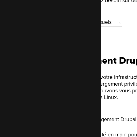
réaliser ce dont vous avez besoin sur 
Plus sur nos forfaits mensuels
Hébergement Dru
Nous pouvons optimiser votre infrastruc
un environnement d'hébergement privilé
propres serveurs, nous pouvons vous p
complète de vos serveurs Linux.
En savoir plus sur l'hébergement Drupal
LocalGov Drupal, le site clé en main pou