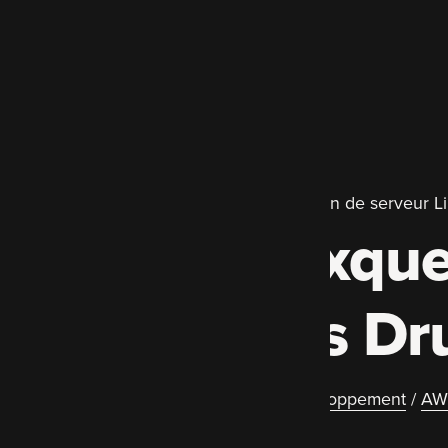
Développement Drupal primé et gestion de serveur L
Experts auxque
spécialistes Dr
Migration et mise à jour Drupal
/
Développement
/
AW