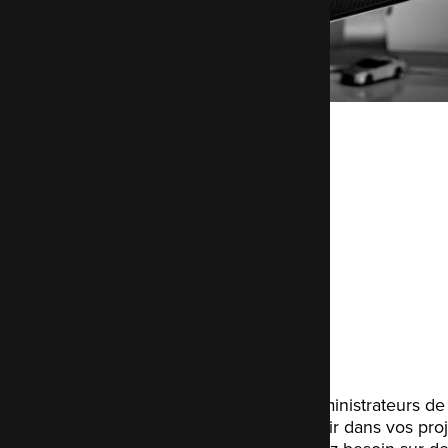
Services
Support
Nos développeurs et administrateurs d
conseiller et vous soutenir dans vos proj