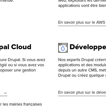
demande.
web, exploitant les derni
applications vont être bie
En savoir plus sur le AWS
pal Cloud
Développ
ture Drupal. Si vous avez
Nos experts Drupal créent
gié ou si vous avez vos
applications et des module
roposer une gestion
depuis un autre CMS, mett
Drupal ou créez quelque
En savoir plus sur le dév
r les mairies françaises