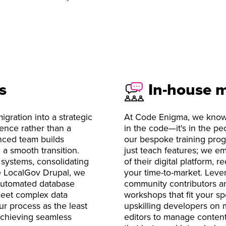
s
In-house m
gration into a strategic
At Code Enigma, we know t
sence rather than a
in the code—it's in the pe
enced team builds
our bespoke training pro
 a smooth transition.
just teach features; we e
systems, consolidating
of their digital platform,
ike LocalGov Drupal, we
your time-to-market. Leve
 automated database
community contributors an
 meet complex data
workshops that fit your sp
ur process as the least
upskilling developers on 
achieving seamless
editors to manage content