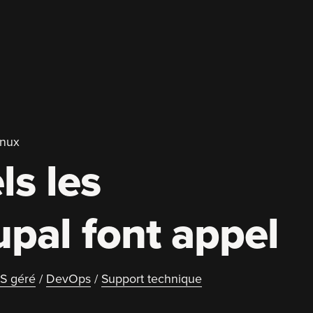
inux
ls les
upal font appel
S géré
/
DevOps
/
Support technique