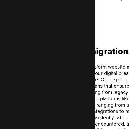
3 mois gratuits
Website migration
At Code Enigma, we transform website mi
opportunity to enhance your digital pre
disruptive technical hurdle. Our experi
complete, step-by-step plans that ensure
Whether you are upgrading from legacy 
multiple sites, or moving to platforms l
utilise flexible techniques ranging from
transfers to custom API integrations to
requirements. Clients consistently rate o
painful migration they've encountered, 