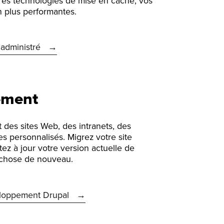
ères technologies de mise en cache, vos
n plus performantes.
 administré
ement
 des sites Web, des intranets, des
s personnalisés. Migrez votre site
ez à jour votre version actuelle de
 chose de nouveau.
eloppement Drupal