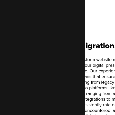
3 mois gratuits
Website migration
At Code Enigma, we transform website mi
opportunity to enhance your digital pre
disruptive technical hurdle. Our experi
complete, step-by-step plans that ensure
Whether you are upgrading from legacy 
multiple sites, or moving to platforms l
utilise flexible techniques ranging from
transfers to custom API integrations to
requirements. Clients consistently rate o
painful migration they've encountered, 