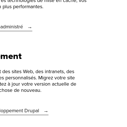
ères technologies de mise en cache, vos
n plus performantes.
 administré
ement
 des sites Web, des intranets, des
s personnalisés. Migrez votre site
ez à jour votre version actuelle de
 chose de nouveau.
eloppement Drupal