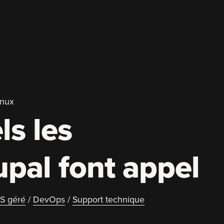
inux
ls les
upal font appel
S géré
/
DevOps
/
Support technique