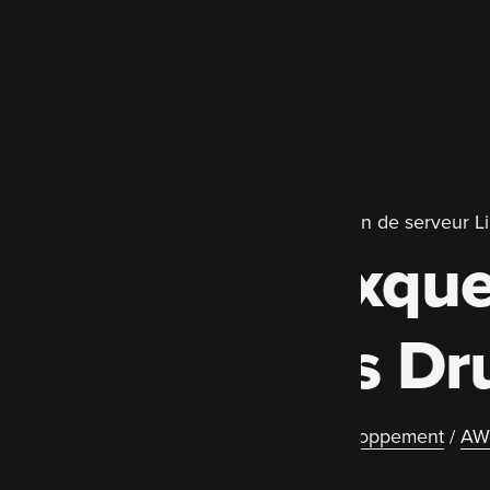
Développement Drupal primé et gestion de serveur L
Experts auxque
spécialistes Dr
Migration et mise à jour Drupal
/
Développement
/
AW