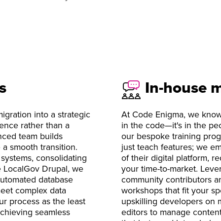
s
In-house m
gration into a strategic
At Code Enigma, we know t
sence rather than a
in the code—it's in the pe
enced team builds
our bespoke training pro
 a smooth transition.
just teach features; we e
systems, consolidating
of their digital platform,
ike LocalGov Drupal, we
your time-to-market. Leve
 automated database
community contributors an
 meet complex data
workshops that fit your sp
ur process as the least
upskilling developers on 
achieving seamless
editors to manage content