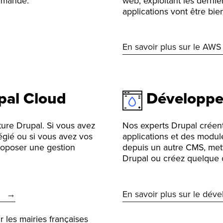
demande.
web, exploitant les derni
applications vont être bie
En savoir plus sur le AWS
pal Cloud
Développ
ture Drupal. Si vous avez
Nos experts Drupal créent
gié ou si vous avez vos
applications et des module
roposer une gestion
depuis un autre CMS, mett
Drupal ou créez quelque
En savoir plus sur le dév
r les mairies françaises