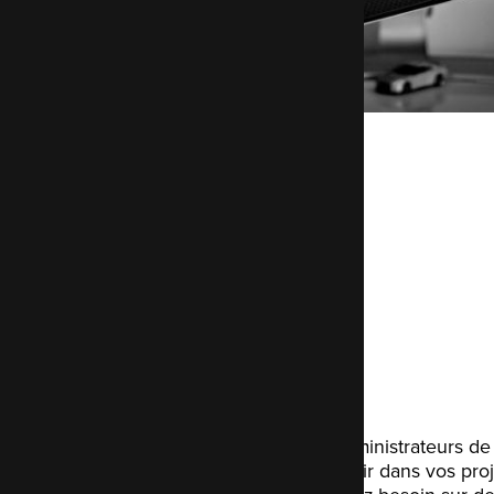
Services
Support
Nos développeurs et administrateurs d
conseiller et vous soutenir dans vos proj