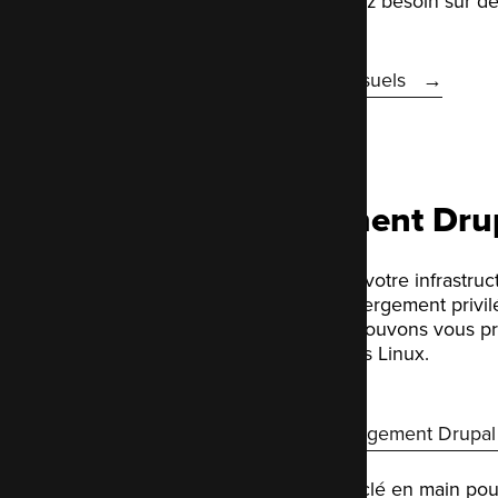
réaliser ce dont vous avez besoin sur 
Plus sur nos forfaits mensuels
Hébergement Dru
Nous pouvons optimiser votre infrastruc
un environnement d'hébergement privilé
propres serveurs, nous pouvons vous p
complète de vos serveurs Linux.
En savoir plus sur l'hébergement Drupal
LocalGov Drupal, le site clé en main pou