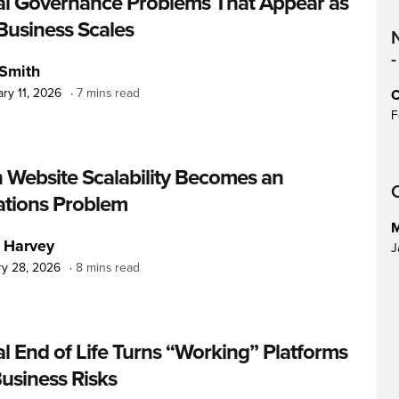
l Governance Problems That Appear as
Business Scales
Smith
ry 11, 2026
7 mins read
C
F
Website Scalability Becomes an
C
tions Problem
M
 Harvey
J
ry 28, 2026
8 mins read
l End of Life Turns “Working” Platforms
Business Risks