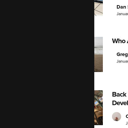
Dan 
Januar
Who A
Greg
Januar
Back 
Devel
J