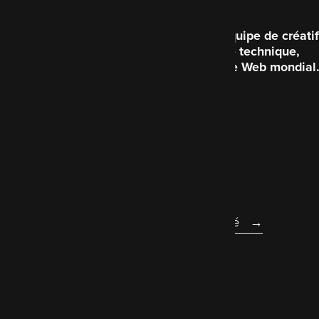
Code Enigma est une équipe de créatif
brillante du point de vue technique,
consacrée à améliorer le Web mondial
Qui sommes-nous
Légal
Déclaration d'accessibilité