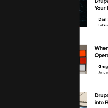
Drupa
Your 
Dan 
Februa
When 
Opera
Greg
Janua
Drupa
into 