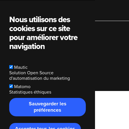
Main
Nous utilisons des
cookies sur ce site
navigation
pour améliorer votre
navigation
Blog
Mautic
Solution Open Source
d'automatisation du marketing
Matomo
Statistiques éthiques
Breadcrumb
Code Enigma
Blog
Sauvegarder les
préférences
Accepter tous les cookies
Retirer