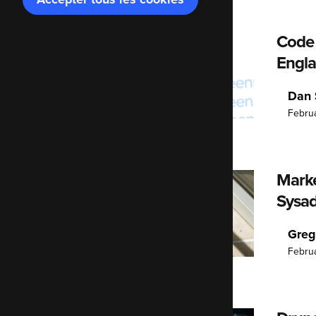
Blog
le
consentement
Code 
Engl
Dan 
Febru
Marke
Sysa
Greg
Februa