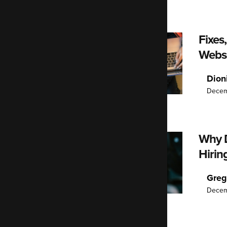
Fixes
Webs
Dion
Decem
Why 
Hirin
Greg
Decem