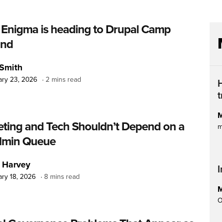
Enigma is heading to Drupal Camp
and
Smith
ary 23, 2026
2 mins read
H
M
ting and Tech Shouldn’t Depend on a
m
dmin Queue
 Harvey
I
ry 18, 2026
8 mins read
M
O