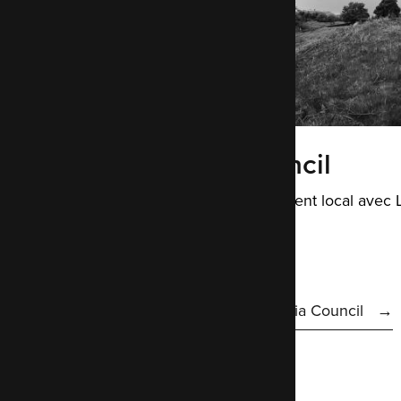
Cumbria Council
Connecter le gouvernement local avec 
l'hébergement AWS.
AWS
Hosting
Learn more about Cumbria Council