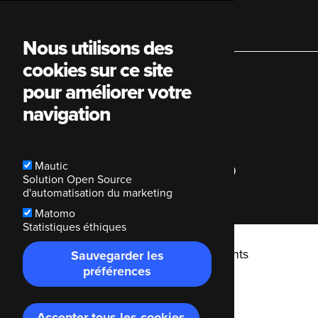
Main
Nous utilisons des
cookies sur ce site
navigation
pour améliorer votre
navigation
Nos clients
Mautic
Solution Open Source
d'automatisation du marketing
Matomo
Statistiques éthiques
Breadcrumb
Code Enigma
Nos clients
Sauvegarder les
préférences
Case Studies
Accepter tous les cookies
Retirer