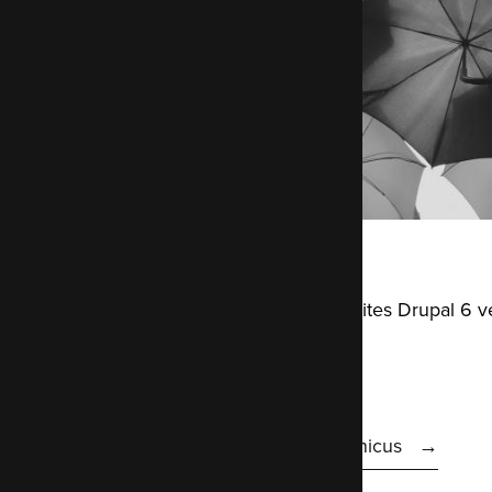
Copernicus
Mise à jour des anciens sites Drupal 6 v
Migration
Learn more about Copernicus