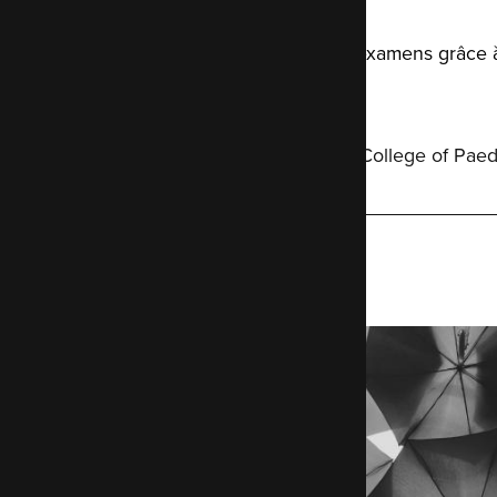
Child Health
Faciliter le passage des examens grâc
flexible
AWS
Hosting
Learn more about Royal College of Paedi
Health