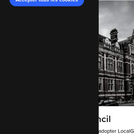
le
consentement
Croydon Council
Aider le secteur public à adopter LocalG