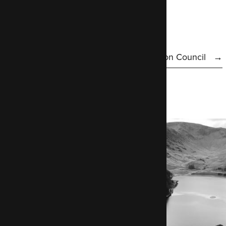
coûts.
Hosting
Learn more about Croydon Council